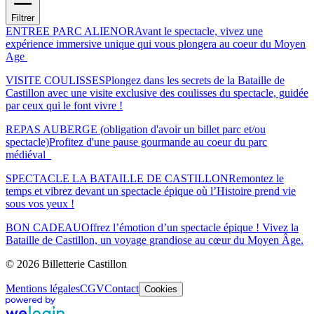
Filtrer
ENTREE PARC ALIENOR
Avant le spectacle, vivez une
expérience immersive unique qui vous plongera au coeur du Moyen
Age
VISITE COULISSES
Plongez dans les secrets de la Bataille de
Castillon avec une visite exclusive des coulisses du spectacle, guidée
par ceux qui le font vivre !
REPAS AUBERGE (obligation d'avoir un billet parc et/ou
spectacle)
Profitez d'une pause gourmande au coeur du parc
médiéval
SPECTACLE LA BATAILLE DE CASTILLON
Remontez le
temps et vibrez devant un spectacle épique où l’Histoire prend vie
sous vos yeux !
BON CADEAU
Offrez l’émotion d’un spectacle épique ! Vivez la
Bataille de Castillon, un voyage grandiose au cœur du Moyen Âge.
© 2026 Billetterie Castillon
Mentions légales
CGV
Contact
Cookies